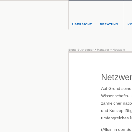
ÜBERSICHT
BERATUNG
K
Bruno Buchberger
>
Manager
>
Netzwerk
Netzwe
Auf Grund seiner
Wissenschafts-
zahlreicher nati
und Konzepttätig
umfangreiches N
(Allein in den S