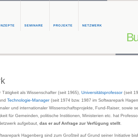
ONZEPTE
SEMINARE
PROJEKTE
NETZWERK
Bu
rk
 Tätigkeit als Wissenschafter (seit 1965),
Universitätsprofessor
(seit 1
 und
Technologie-Manager
(seit 1974 bzw. 1987 im Softwarepark Hagenbe
onaler und internationaler Wissenschaftsprojekte, Fund-Raiser, sowie se
keit für Gemeinden, politische Institionen, Ministerien etc. hat Profess
etzwerk aufgebaut,
das er auf Anfrage zur Verfügung stellt
.
oftwarepark Hagenberg sind zum Großteil auf Grund seiner Initiative bi