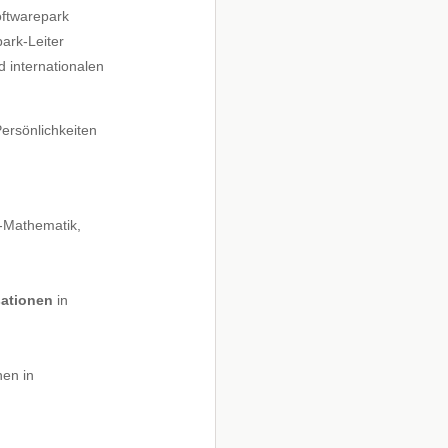
oftwarepark
ark-Leiter
 internationalen
ersönlichkeiten
-Mathematik,
sationen
in
nen in