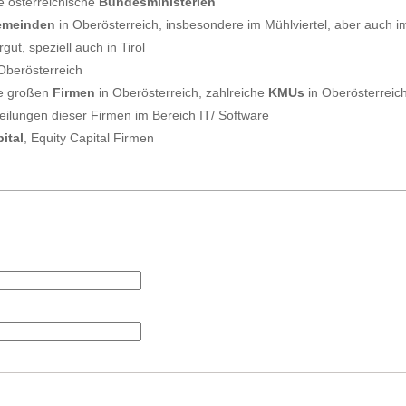
e österreichische
Bundesministerien
emeinden
in Oberösterreich, insbesondere im Mühlviertel, aber auch i
ut, speziell auch in Tirol
Oberösterreich
le großen
Firmen
in Oberösterreich, zahlreiche
KMUs
in Oberösterreic
eilungen dieser Firmen im Bereich IT/ Software
ital
, Equity Capital Firmen