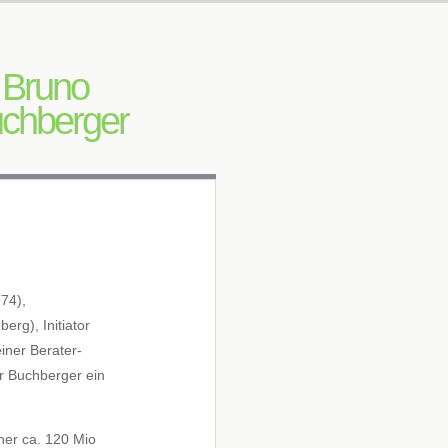
Bruno
chberger
974),
rg), Initiator
iner Berater-
or Buchberger ein
sher ca. 120 Mio