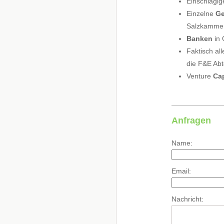
Einschlägig
Einzelne
G
Salzkammerg
Banken
in 
Faktisch al
die F&E Abt
Venture
Cap
Anfragen
Name:
Email:
Nachricht: