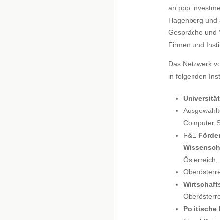
an ppp Investme
Hagenberg und a
Gespräche und V
Firmen und Insti
Das Netzwerk vo
in folgenden Inst
Universitä
Ausgewähl
Computer Sci
F&E
Förde
Wissensch
Österreich,
Oberösterr
Wirtschaf
Oberösterre
Politische 