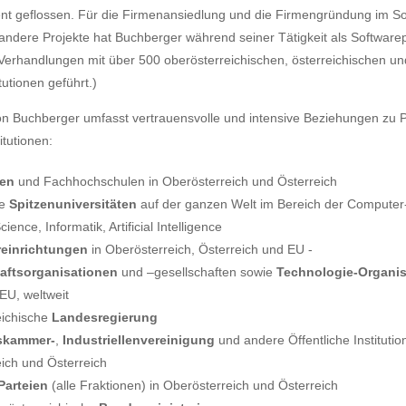
nt geflossen. Für die Firmenansiedlung und die Firmengründung im S
ndere Projekte hat Buchberger während seiner Tätigkeit als Softwarep
erhandlungen mit über 500 oberösterreichischen, österreichischen und
tutionen geführt.)
n Buchberger umfasst vertrauensvolle und intensive Beziehungen zu P
itutionen:
ten
und Fachhochschulen in Oberösterreich und Österreich
te
Spitzenuniversitäten
auf der ganzen Welt im Bereich der Computer
ence, Informatik, Artificial Intelligence
reinrichtungen
in Oberösterreich, Österreich und EU -
aftsorganisationen
und –gesellschaften sowie
Technologie-Organi
 EU, weltweit
eichische
Landesregierung
tskammer-
,
Industriellenvereinigung
und andere Öffentliche Institutio
ich und Österreich
Parteien
(alle Fraktionen) in Oberösterreich und Österreich